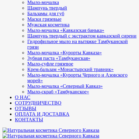
Мыло-мочалка
Шампунь твердый
Бальзамы для губ
Маски грязевые
Мужская косметика
Мыло-мочалка «Кавказская банька»
Шампунь твердый с экстрактом кавказской сирени
Гидрофильное мыло на вытяжке Тамбуканской
грязи
Мыло-мочалка «Курорты Кавказа»
Зубная паста «Тамбуканская»
Мыло-суфле грязевое
Крем-бальзам «Монастырский травник»
Мыло-мочалка «Курорты Черного и Азовского
морей»
Мыло-мочалка «Северный Кавказ»
Мыло-скраб «Тамбуканское»
О НАС
СОТРУДНИЧЕСТВО
ОТЗЫВЫ
ОПЛАТА И ДОСТАВКА
КОНТАКТЫ