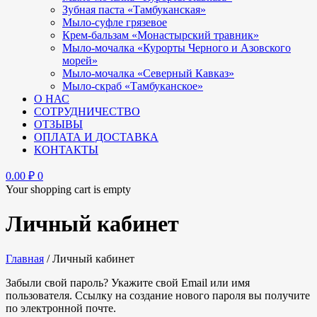
Зубная паста «Тамбуканская»
Мыло-суфле грязевое
Крем-бальзам «Монастырский травник»
Мыло-мочалка «Курорты Черного и Азовского
морей»
Мыло-мочалка «Северный Кавказ»
Мыло-скраб «Тамбуканское»
О НАС
СОТРУДНИЧЕСТВО
ОТЗЫВЫ
ОПЛАТА И ДОСТАВКА
КОНТАКТЫ
0.00
₽
0
Your shopping cart is empty
Личный кабинет
Главная
/
Личный кабинет
Забыли свой пароль? Укажите свой Email или имя
пользователя. Ссылку на создание нового пароля вы получите
по электронной почте.