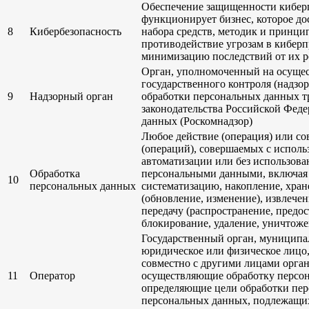
Обеспечение защищенности киберп
функционирует бизнес, которое д
8
Кибербезопасность
набора средств, методик и принци
противодействие угрозам в киберп
минимизацию последствий от их р
Орган, уполномоченный на осуще
государственного контроля (надзор
9
Надзорный орган
обработки персональных данных т
законодательства Российской Фед
данных (Роскомнадзор)
Любое действие (операция) или со
(операций), совершаемых с исполь
автоматизации или без использован
Обработка
персональными данными, включая с
10
персональных данных
систематизацию, накопление, хран
(обновление, изменение), извлечен
передачу (распространение, предос
блокирование, удаление, уничтож
Государственный орган, муниципа
юридическое или физическое лицо,
совместно с другими лицами орга
11
Оператор
осуществляющие обработку персон
определяющие цели обработки пер
персональных данных, подлежащих