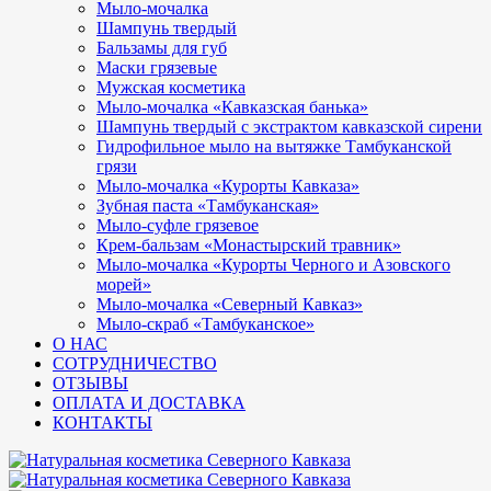
Мыло-мочалка
Шампунь твердый
Бальзамы для губ
Маски грязевые
Мужская косметика
Мыло-мочалка «Кавказская банька»
Шампунь твердый с экстрактом кавказской сирени
Гидрофильное мыло на вытяжке Тамбуканской
грязи
Мыло-мочалка «Курорты Кавказа»
Зубная паста «Тамбуканская»
Мыло-суфле грязевое
Крем-бальзам «Монастырский травник»
Мыло-мочалка «Курорты Черного и Азовского
морей»
Мыло-мочалка «Северный Кавказ»
Мыло-скраб «Тамбуканское»
О НАС
СОТРУДНИЧЕСТВО
ОТЗЫВЫ
ОПЛАТА И ДОСТАВКА
КОНТАКТЫ