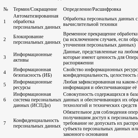
№
Термин/Сокращение
Определение/Расшифровка
Автоматизированная
Обработка персональных данных с
1
обработка
вычислительной техники
персональных данных
Временное прекращение обработк
Блокирование
2
(за исключением случаев, если обр
персональных данных
уточнения персональных данных)
Данные, представленные на любом
Информационные
3
которые имеют ценность для Операт
активы
распоряжении
Информационная
Свойство информационных ресурс
4
безопасность (ИБ)
конфиденциальность, целостность 
Информационные
Любая зафиксированная на каком-
5
ресурсы
информация и обеспечивающие её 
Информационная
Совокупность содержащихся в баз
6
система персональных
данных и обеспечивающих их обр
данных (ИСПДн)
технологий и технических средств
Обязательное для соблюдения опе
получившим доступ к персональн
Конфиденциальность
7
требование не допускать их распро
персональных данных
субъекта персональных данных ил
законного основания