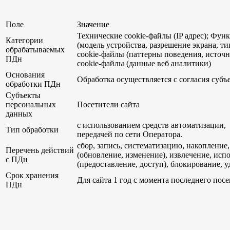
Поле
Значение
Технические cookie-файлы (IP адрес); Фу
Категории
(модель устройства, разрешение экрана, ти
обрабатываемых
cookie-файлы (паттерны поведения, источ
ПДн
cookie-файлы (данные веб аналитики)
Основания
Обработка осуществляется с согласия субъ
обработки ПДн
Субъекты
персональных
Посетители сайта
данных
с использованием средств автоматизации, 
Тип обработки
передачей по сети Оператора.
сбор, запись, систематизацию, накопление
Перечень действий
(обновление, изменение), извлечение, исп
с ПДн
(предоставление, доступ), блокирование, 
Срок хранения
Для сайта 1 год с момента последнего пос
ПДн