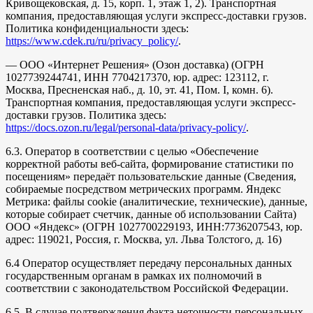
Кривощековская, д. 15, корп. 1, этаж 1, 2). Транспортная
компания, предоставляющая услуги экспресс-доставки грузов.
Политика конфиденциальности здесь:
https://www.cdek.ru/ru/privacy_policy/
.
— ООО «Интернет Решения» (Озон доставка) (ОГРН
1027739244741, ИНН 7704217370, юр. адрес: 123112, г.
Москва, Пресненская наб., д. 10, эт. 41, Пом. I, комн. 6).
Транспортная компания, предоставляющая услуги экспресс-
доставки грузов. Политика здесь:
https://docs.ozon.ru/legal/personal-data/privacy-policy/
.
6.3. Оператор в соответствии с целью «Обеспечение
корректной работы веб-сайта, формирование статистики по
посещениям» передаёт пользовательские данные (Сведения,
собираемые посредством метрических программ. Яндекс
Метрика: файлы cookie (аналитические, технические), данные,
которые собирает счетчик, данные об использовании Сайта)
ООО «Яндекс» (ОГРН 1027700229193, ИНН:7736207543, юр.
адрес: 119021, Россия, г. Москва, ул. Льва Толстого, д. 16)
6.4 Оператор осуществляет передачу персональных данных
государственным органам в рамках их полномочий в
соответствии с законодательством Российской Федерации.
6.5. В случае подтверждения факта неточности персональных