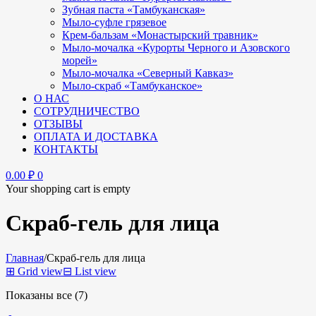
Зубная паста «Тамбуканская»
Мыло-суфле грязевое
Крем-бальзам «Монастырский травник»
Мыло-мочалка «Курорты Черного и Азовского
морей»
Мыло-мочалка «Северный Кавказ»
Мыло-скраб «Тамбуканское»
О НАС
СОТРУДНИЧЕСТВО
ОТЗЫВЫ
ОПЛАТА И ДОСТАВКА
КОНТАКТЫ
0.00
₽
0
Your shopping cart is empty
Скраб-гель для лица
Главная
/
Скраб-гель для лица
⊞
Grid view
⊟
List view
Показаны все (7)