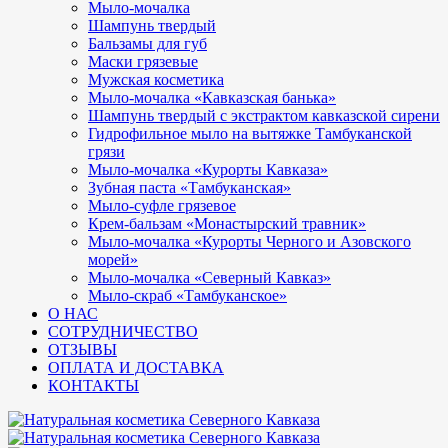
Мыло-мочалка
Шампунь твердый
Бальзамы для губ
Маски грязевые
Мужская косметика
Мыло-мочалка «Кавказская банька»
Шампунь твердый с экстрактом кавказской сирени
Гидрофильное мыло на вытяжке Тамбуканской
грязи
Мыло-мочалка «Курорты Кавказа»
Зубная паста «Тамбуканская»
Мыло-суфле грязевое
Крем-бальзам «Монастырский травник»
Мыло-мочалка «Курорты Черного и Азовского
морей»
Мыло-мочалка «Северный Кавказ»
Мыло-скраб «Тамбуканское»
О НАС
СОТРУДНИЧЕСТВО
ОТЗЫВЫ
ОПЛАТА И ДОСТАВКА
КОНТАКТЫ